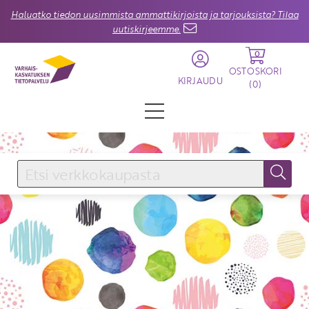
Haluatko tiedon uusimmista ammattikirjoista ja tarjouksista? Tilaa
uutiskirjeemme.
0
OSTOSKORI
KIRJAUDU
(
0
)
KIRJAUDU SISÄÄN
Käyttäjätunnus
Salasana
Unohtuiko salasana?