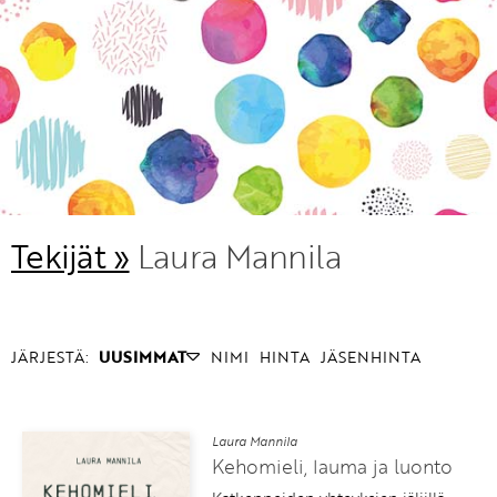
KIRJAUDU SISÄÄN
Etkö ole vielä Varhaiskasvatuksen Tietopalvelun
jäsen?
Liity tästä!
Tekijät »
Laura Mannila
JÄRJESTÄ:
UUSIMMAT
NIMI
HINTA
JÄSENHINTA
Laura Mannila
Kehomieli, lauma ja luonto