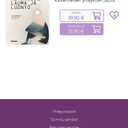
Katkenneiden yhteyksien jäljillä
HINTA
25
39,90 €
JÄSENELLE
33,90 €
Yhteystiedot
Toimitusehdot
Rekisteriseloste