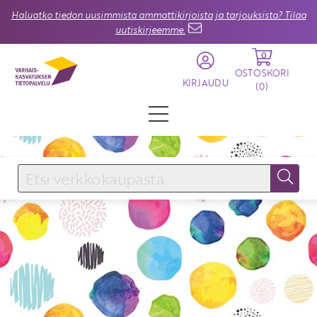
Haluatko tiedon uusimmista ammattikirjoista ja tarjouksista? Tilaa
uutiskirjeemme.
0
OSTOSKORI
KIRJAUDU
(
0
)
KIRJAUDU SISÄÄN
Käyttäjätunnus
Salasana
Unohtuiko salasana?