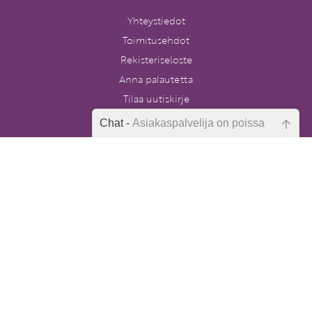
Yhteystiedot
Toimitusehdot
Rekisteriseloste
Anna palautetta
Tilaa uutiskirje
Peruutuslomake
Chat -
Asiakaspalvelija on poissa
Emme ole juuri nyt paikalla, lähetä
kysymyksesi meille sähköpostitse,
niin vastaamme sinulle
mahdollisimman pian.
Postikulut alkaen 4,90 €. Yli 80 euron
pikkupaketti- ja toimipistetilaukset
postikuluitta. Ulkomaille ja Ahvenanmaalle
postikulut hinnoitellaan erikseen.
Tarkista sähköpostiosoite!
Varhaiskasvatuksen Tietopalvelu
PL 86, 40101 Jyväskylä
Aatoksenkatu 8 E 90, 40720 Jyväskylä
Soita meille: