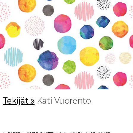
KIRJAUDU SISÄÄN
Etkö ole vielä Varhaiskasvatuksen Tietopalvelun
jäsen?
Liity tästä!
Tekijät »
Kati Vuorento