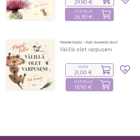
29,90 €
JÄSENELLE
26,90 €
Maaret Kallio – Kati Vuorento (kuv.)
Välillä olet varpuseni
HINTA
26
21,00 €
JÄSENELLE
18,90 €