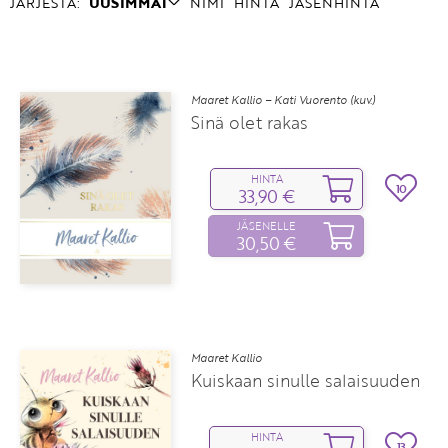
JÄRJESTÄ:
UUSIMMAT
NIMI
HINTA
JÄSENHINTA
Maaret Kallio – Kati Vuorento (kuv.)
Sinä olet rakas
HINTA
10
33,90 €
JÄSENELLE
30,50 €
Maaret Kallio
Kuiskaan sinulle salaisuuden
HINTA
13