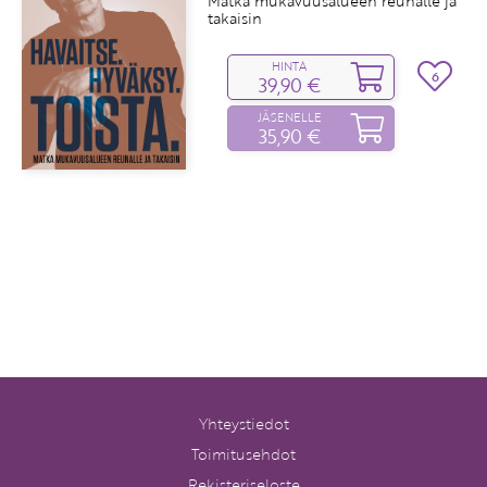
Matka mukavuusalueen reunalle ja
takaisin
HINTA
6
39,90 €
JÄSENELLE
35,90 €
Yhteystiedot
Toimitusehdot
Rekisteriseloste