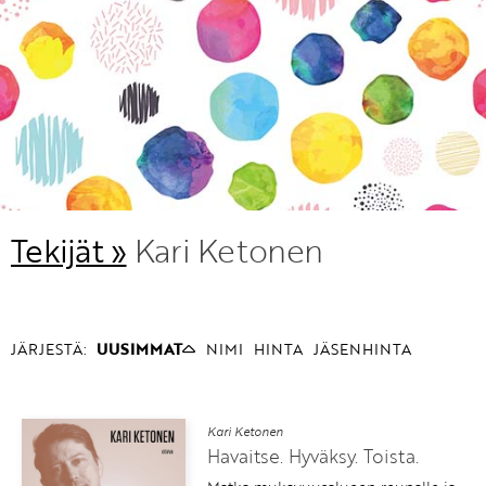
KIRJAUDU SISÄÄN
Etkö ole vielä Varhaiskasvatuksen Tietopalvelun
jäsen?
Liity tästä!
Tekijät »
Kari Ketonen
JÄRJESTÄ:
UUSIMMAT
NIMI
HINTA
JÄSENHINTA
Kari Ketonen
Havaitse. Hyväksy. Toista.