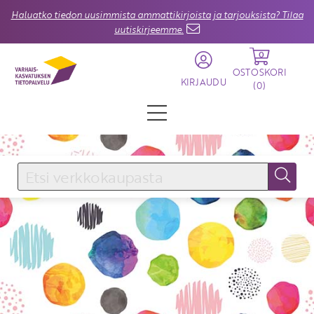
Haluatko tiedon uusimmista ammattikirjoista ja tarjouksista? Tilaa
uutiskirjeemme.
0
OSTOSKORI
KIRJAUDU
(
0
)
KIRJAUDU SISÄÄN
Käyttäjätunnus
Salasana
Unohtuiko salasana?