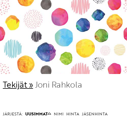
KIRJAUDU SISÄÄN
Etkö ole vielä Varhaiskasvatuksen Tietopalvelun
jäsen?
Liity tästä!
Tekijät »
Joni Rahkola
JÄRJESTÄ:
UUSIMMAT
NIMI
HINTA
JÄSENHINTA