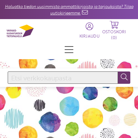
Haluatko tiedon uusimmista ammattikirjoista ja tarjouksista? Tilaa
uutiskirjeemme.
0
OSTOSKORI
KIRJAUDU
(
0
)
KIRJAUDU SISÄÄN
Käyttäjätunnus
Salasana
Unohtuiko salasana?