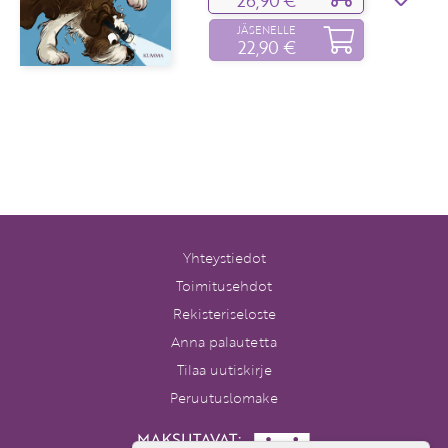
26,90 €
JÄSENELLE
22,90 €
Yhteystiedot
Toimitusehdot
Rekisteriseloste
Anna palautetta
Tilaa uutiskirje
Peruutuslomake