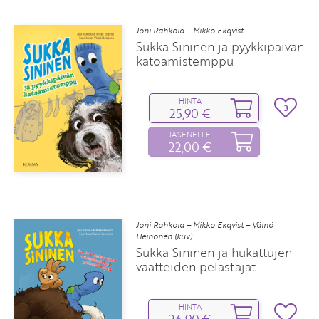
Joni Rahkola – Mikko Ekqvist
Sukka Sininen ja pyykkipäivän
katoamistemppu
HINTA
3
25,90 €
JÄSENELLE
22,00 €
Joni Rahkola – Mikko Ekqvist – Väinö
Heinonen (kuv.)
Sukka Sininen ja hukattujen
vaatteiden pelastajat
HINTA