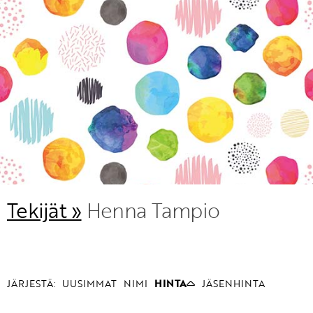
KIRJAUDU SISÄÄN
Etkö ole vielä Varhaiskasvatuksen Tietopalvelun
jäsen?
Liity tästä!
Tekijät »
Henna Tampio
JÄRJESTÄ:
UUSIMMAT
NIMI
HINTA
JÄSENHINTA