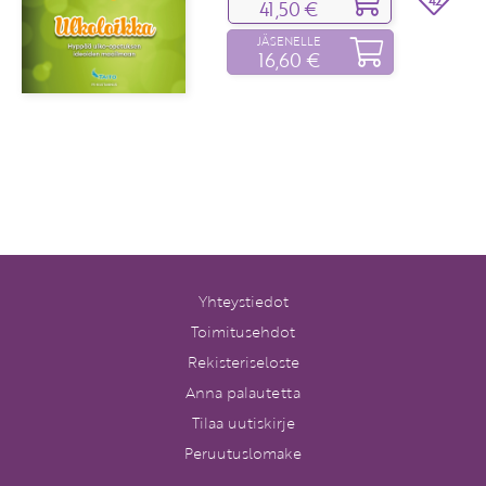
42
41,50 €
JÄSENELLE
16,60 €
Yhteystiedot
Toimitusehdot
Rekisteriseloste
Anna palautetta
Tilaa uutiskirje
Peruutuslomake