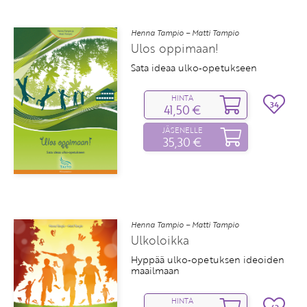
Henna Tampio – Matti Tampio
Ulos oppimaan!
Sata ideaa ulko‑opetukseen
HINTA
34
41,50 €
JÄSENELLE
35,30 €
Henna Tampio – Matti Tampio
Ulkoloikka
Hyppää ulko‑opetuksen ideoiden
maailmaan
HINTA