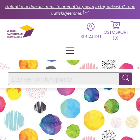
Haluatko tiedon uusimmista ammattikirjoista ja tarjouksista? Tilaa
uutiskirjeemme.
0
OSTOSKORI
KIRJAUDU
(
0
)
KIRJAUDU SISÄÄN
Käyttäjätunnus
Salasana
Unohtuiko salasana?