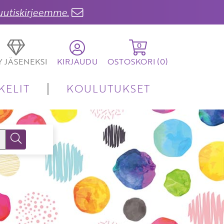
 uutiskirjeemme.
0
TY JÄSENEKSI
KIRJAUDU
OSTOSKORI (
0
)
KELIT
KOULUTUKSET