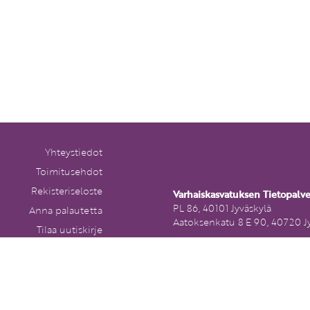
Yhteystiedot
Toimitusehdot
Rekisteriseloste
Varhaiskasvatuksen Tietopalv
PL 86, 40101 Jyväskylä
Anna palautetta
Aatoksenkatu 8 E 90, 40720 J
Tilaa uutiskirje
Soita meille:
Peruutuslomake
014 337 0050 (arkisin klo 9–1
Heitä viesti:
asiakaspalvelu@varhaiskasvat