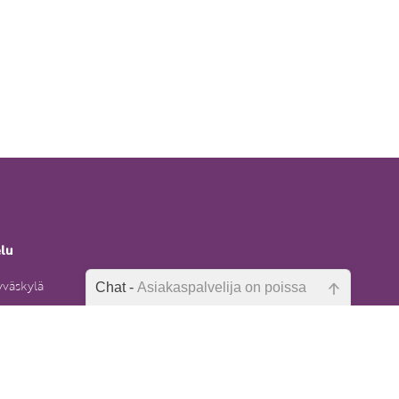
elu
yväskylä
Chat -
Asiakaspalvelija on poissa
Emme ole juuri nyt paikalla, lähetä
6)
kysymyksesi meille sähköpostitse,
niin vastaamme sinulle
mahdollisimman pian.
uksentietopa