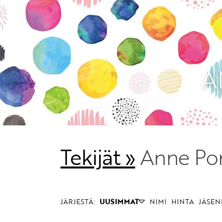
A
Tekijät »
Anne Por
JÄRJESTÄ:
UUSIMMAT
NIMI
HINTA
JÄSEN