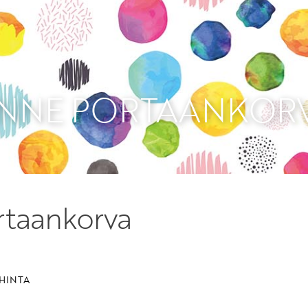
Etkö ole vielä Varhaiskas
jäsen?
Liity tästä!
NNE PORTAANKOR
taankorva
HINTA