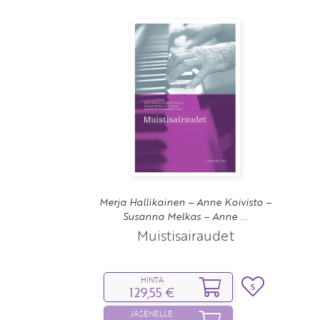
Merja Hallikainen – Anne Koivisto –
Susanna Melkas – Anne ...
Muistisairaudet
HINTA
5
129,55 €
JÄSENELLE