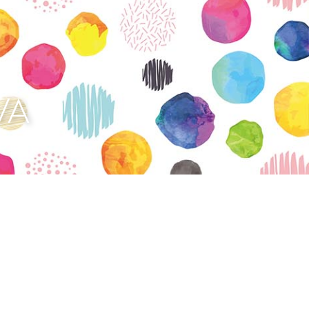
vatuksen Tietopalvelun
VA