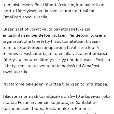
toimipisteeseen. Posti lähettää viestin, kun paketti on
jaettu. Lähetyksen kulkua voi seurata netissä tai
OmaPosti-sovelluksella.
Organisaatiot voivat valita pakettilähetyksissä
erillishintaisen perilletoimituksen. Perilletoimituksena
organisaatiolle lähetetty tilaus toimitetaan tilaajan
toimitusosoitteeseen arkipäivänä tavallisesti klo 14
mennessä. Vastaanottajan tulee olla vastaanottamassa
lähetys tai muuten lähetys siirtyy noudettavaksi Postista.
Lähetyksen kulkua voi seurata netissä tai OmaPosti-
sovelluksella.
Pidätämme oikeuden muuttaa tilauksen toimitustapaa.
Tilausten normaali toimitusaika on 5—10 arkipäivää, joka
sisältää Postin arvioiman kuljetusajan. Santalahti-
kustannuksen, Tuuma-kustannuksen, Kumma-