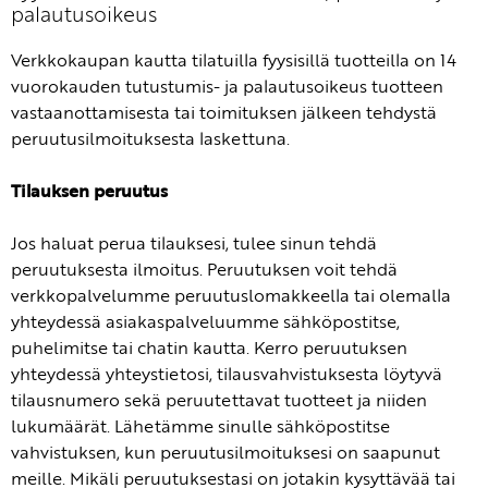
palautusoikeus
Verkkokaupan kautta tilatuilla fyysisillä tuotteilla on 14
vuorokauden tutustumis- ja palautusoikeus tuotteen
vastaanottamisesta tai toimituksen jälkeen tehdystä
peruutusilmoituksesta laskettuna.
Tilauksen peruutus
Jos haluat perua tilauksesi, tulee sinun tehdä
peruutuksesta ilmoitus. Peruutuksen voit tehdä
verkkopalvelumme peruutuslomakkeella tai olemalla
yhteydessä asiakaspalveluumme sähköpostitse,
puhelimitse tai chatin kautta. Kerro peruutuksen
yhteydessä yhteystietosi, tilausvahvistuksesta löytyvä
tilausnumero sekä peruutettavat tuotteet ja niiden
lukumäärät. Lähetämme sinulle sähköpostitse
vahvistuksen, kun peruutusilmoituksesi on saapunut
meille. Mikäli peruutuksestasi on jotakin kysyttävää tai