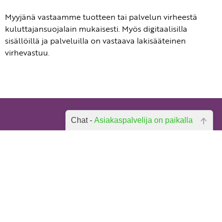
Myyjänä vastaamme tuotteen tai palvelun virheestä
kuluttajansuojalain mukaisesti. Myös digitaalisilla
sisällöillä ja palveluilla on vastaava lakisääteinen
virhevastuu.
Yhteystiedot
Chat -
Asiakaspalvelija on paikalla
Toimitusehdot
Hei, miten voin auttaa? Kirjoita
Rekisteriseloste
kysymyksesi alla olevaan laatikkoon
Anna palautetta
ja paina lähetä.
Tilaa uutiskirje
Peruutuslomake