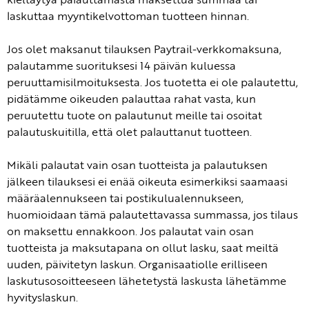
laskuttaa myyntikelvottoman tuotteen hinnan.
Jos olet maksanut tilauksen Paytrail-verkkomaksuna,
palautamme suorituksesi 14 päivän kuluessa
peruuttamisilmoituksesta. Jos tuotetta ei ole palautettu,
pidätämme oikeuden palauttaa rahat vasta, kun
peruutettu tuote on palautunut meille tai osoitat
palautuskuitilla, että olet palauttanut tuotteen.
Mikäli palautat vain osan tuotteista ja palautuksen
jälkeen tilauksesi ei enää oikeuta esimerkiksi saamaasi
määräalennukseen tai postikulualennukseen,
huomioidaan tämä palautettavassa summassa, jos tilaus
on maksettu ennakkoon. Jos palautat vain osan
tuotteista ja maksutapana on ollut lasku, saat meiltä
uuden, päivitetyn laskun. Organisaatiolle erilliseen
laskutusosoitteeseen lähetetystä laskusta lähetämme
hyvityslaskun.