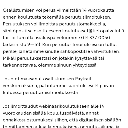
Osallistumisen voi perua viimeistään 14 vuorokautta
ennen koulutusta tekemällä peruutusilmoituksen.
Peruutuksen voi ilmoittaa peruutuslomakkeella,
sähköpostitse osoitteeseen koulutukset@tietopalvelut.fi
tai soittamalla asiakaspalveluumme 014 337 0050
(arkisin klo 9—16). Kun peruutusilmoituksesi on tullut
perille, lähetämme sinulle sähköpostitse vahvistuksen.
Mikäli peruutuksestasi on jotakin kysyttävää tai
tarkennettavaa, olemme sinuun yhteydessä.
Jos olet maksanut osallistumisen Paytrail-
verkkomaksuna, palautamme suorituksesi 14 päivän
kuluessa peruuttamisilmoituksesta.
Jos ilmoittaudut webinaarikoulutukseen alle 14
vuorokauden sisällä koulutuspäivästä, annat
ennakkosuostumuksesi siihen, että digitaalisen sisällön
toimittaminen alkaa lainmukaisena peruutusaikana, ja