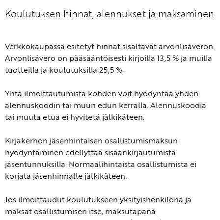
Koulutuksen hinnat, alennukset ja maksaminen
Verkkokaupassa esitetyt hinnat sisältävät arvonlisäveron.
Arvonlisävero on pääsääntöisesti kirjoilla 13,5 % ja muilla
tuotteilla ja koulutuksilla 25,5 %.
Yhtä ilmoittautumista kohden voit hyödyntää yhden
alennuskoodin tai muun edun kerralla. Alennuskoodia
tai muuta etua ei hyvitetä jälkikäteen.
Kirjakerhon jäsenhintaisen osallistumismaksun
hyödyntäminen edellyttää sisäänkirjautumista
jäsentunnuksilla. Normaalihintaista osallistumista ei
korjata jäsenhinnalle jälkikäteen.
Jos ilmoittaudut koulutukseen yksityishenkilönä ja
maksat osallistumisen itse, maksutapana