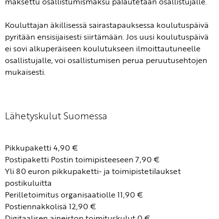
maksettu osallistumismaksu palautetaan osallistujalle.
Kouluttajan äkillisessä sairastapauksessa koulutuspäivä
pyritään ensisijaisesti siirtämään. Jos uusi koulutuspäivä
ei sovi alkuperäiseen koulutukseen ilmoittautuneelle
osallistujalle, voi osallistumisen perua peruutusehtojen
mukaisesti.
Lähetyskulut Suomessa
Pikkupaketti 4,90 €
Postipaketti Postin toimipisteeseen 7,90 €
Yli 80 euron pikkupaketti- ja toimipistetilaukset
postikuluitta
Perilletoimitus organisaatiolle 11,90 €
Postiennakkolisä 12,90 €
Digitaalisen aineiston toimituskulut 0 €