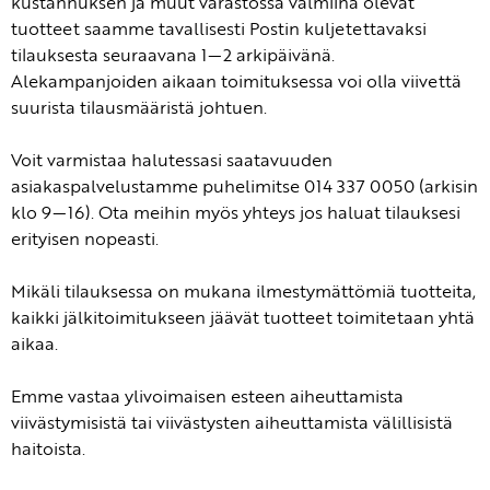
kustannuksen ja muut varastossa valmiina olevat
tuotteet saamme tavallisesti Postin kuljetettavaksi
tilauksesta seuraavana 1—2 arkipäivänä.
Alekampanjoiden aikaan toimituksessa voi olla viivettä
suurista tilausmääristä johtuen.
Voit varmistaa halutessasi saatavuuden
asiakaspalvelustamme puhelimitse 014 337 0050 (arkisin
klo 9—16). Ota meihin myös yhteys jos haluat tilauksesi
erityisen nopeasti.
Mikäli tilauksessa on mukana ilmestymättömiä tuotteita,
kaikki jälkitoimitukseen jäävät tuotteet toimitetaan yhtä
aikaa.
Emme vastaa ylivoimaisen esteen aiheuttamista
viivästymisistä tai viivästysten aiheuttamista välillisistä
haitoista.