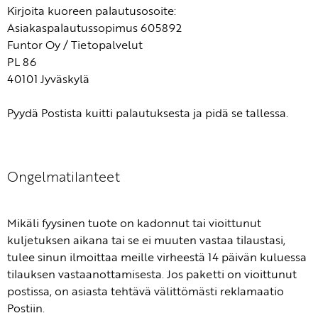
Kirjoita kuoreen palautusosoite:
Asiakaspalautussopimus 605892
Funtor Oy / Tietopalvelut
PL 86
40101 Jyväskylä
Pyydä Postista kuitti palautuksesta ja pidä se tallessa.
Ongelmatilanteet
Mikäli fyysinen tuote on kadonnut tai vioittunut
kuljetuksen aikana tai se ei muuten vastaa tilaustasi,
tulee sinun ilmoittaa meille virheestä 14 päivän kuluessa
tilauksen vastaanottamisesta. Jos paketti on vioittunut
postissa, on asiasta tehtävä välittömästi reklamaatio
Postiin.