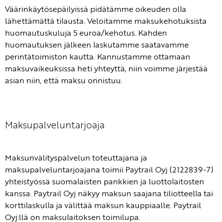
Väärinkäytösepäilyissä pidätämme oikeuden olla
lähettämättä tilausta. Veloitamme maksukehotuksista
huomautuskuluja 5 euroa/kehotus. Kahden
huomautuksen jälkeen laskutamme saatavamme
perintätoimiston kautta. Kannustamme ottamaan
maksuvaikeuksissa heti yhteyttä, niin voimme järjestää
asian niin, että maksu onnistuu.
Maksupalveluntarjoaja
Maksunvälityspalvelun toteuttajana ja
maksupalveluntarjoajana toimii Paytrail Oyj (2122839-7)
yhteistyössä suomalaisten pankkien ja luottolaitosten
kanssa. Paytrail Oyj näkyy maksun saajana tiliotteella tai
korttilaskulla ja välittää maksun kauppiaalle. Paytrail
Oyj:llä on maksulaitoksen toimilupa.