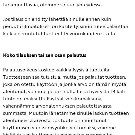
tarkennettavaa, olemme sinuun yhteydessä.
Jos tilaus on ehditty lähettää sinulle ennen kuin
peruutusilmoituksesi on käsitelty, sinun tulee palauttaa
kaikki peruutetut tuotteet 14 vuorokauden sisällä.
Koko tilauksen tai sen osan palautus
Palautusoikeus koskee kaikkia fyysisiä tuotteita.
Tuotteeseen saa tutustua, mutta jos palautat tuotteen,
joka on otettu käyttöön ja jonka arvo on tämän myötä
alentunut, voimme periä sinulta tästä hyvitystä. Mikäli
tuote on maksettu Paytrail-verkkomaksuna,
vähennämme arvonalennuksen palautettavasta
summasta. Muutoin lähetämme sinulle laskun tuotteen
alentuneesta arvosta. Jos tuote on muuttunut
käyttämisen vuoksi myyntikelvottomaksi, voimme
kieltäytyä palauttamasta maksettua summaa tai