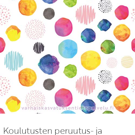
KIRJAUDU SISÄÄN
Etkö ole vielä Varhaiskasvatuksen Tietopalvelun
jäsen?
Liity tästä!
Koulutusten peruutus- ja