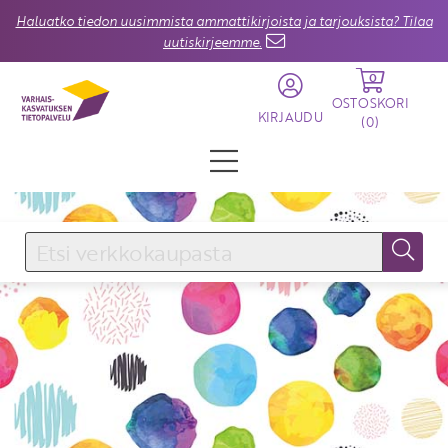
Haluatko tiedon uusimmista ammattikirjoista ja tarjouksista? Tilaa
uutiskirjeemme.
0
OSTOSKORI
KIRJAUDU
(
0
)
KIRJAUDU SISÄÄN
Käyttäjätunnus
Salasana
Unohtuiko salasana?