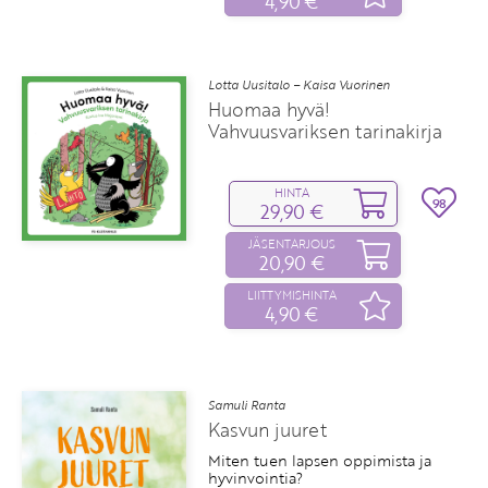
4,90 €
Lotta Uusitalo – Kaisa Vuorinen
Huomaa hyvä!
Vahvuusvariksen tarinakirja
HINTA
98
29,90 €
JÄSENTARJOUS
20,90 €
LIITTYMISHINTA
4,90 €
Samuli Ranta
Kasvun juuret
Miten tuen lapsen oppimista ja
hyvinvointia?