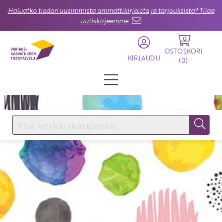
Haluatko tiedon uusimmista ammattikirjoista ja tarjouksista? Tilaa
uutiskirjeemme.
0
OSTOSKORI
KIRJAUDU
(
0
)
KIRJAUDU SISÄÄN
Käyttäjätunnus
Salasana
Unohtuiko salasana?