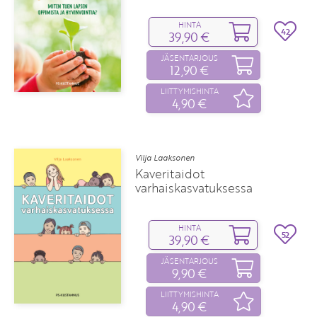
HINTA
42
39,90 €
JÄSENTARJOUS
12,90 €
LIITTYMISHINTA
4,90 €
Vilja Laaksonen
Kaveritaidot
varhaiskasvatuksessa
HINTA
52
39,90 €
JÄSENTARJOUS
9,90 €
LIITTYMISHINTA
4,90 €