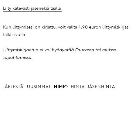
Liity kätevästi jäseneksi täällä.
Kun liittymisesi on kirjattu, voit valita 4,90 euron liittymiskirjasi
tällä sivulla.
Liittymiskirjaetua ei voi hyödyntää Educassa tai muissa
tapahtumissa.
JÄRJESTÄ:
UUSIMMAT
NIMI
HINTA
JÄSENHINTA