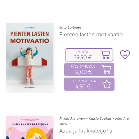
Satu Laitinen
Pienten lasten motivaatio
HINTA
44
39,90 €
JÄSENTARJOUS
12,00 €
LIITTYMISHINTA
4,90 €
Riikka Riihonen – Kaisla Suokas – Mira Aro
(kuv.)
Aada ja kiukkuleijona