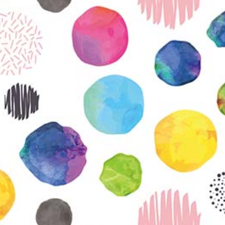
KIRJAUDU SISÄÄN
Etkö ole vielä Varhaiskasvatuksen Tietopalvelun
jäsen?
Liity tästä!