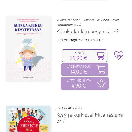
Riikka Riihonen – Minna Koskinen – Mira
Piitulainen (kuv.)
Kuinka kiukku kesytetään?
Lasten aggressiokasvatus
HINTA
115
39,90 €
JÄSENTARJOUS
14,00 €
LIITTYMISHINTA
4,90 €
Jordan Akpojaro
Kysy ja kurkista! Mitä rasismi
on?