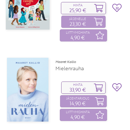
HINTA
22
25,90 €
JÄSENELLE
23,30 €
LIITTYMISHINTA
4,90 €
Maaret Kallio
Mielenrauha
HINTA
27
33,90 €
JÄSENTARJOUS
14,90 €
LIITTYMISHINTA
4,90 €