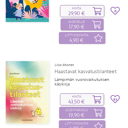
HINTA
21
29,90 €
JÄSENELLE
17,90 €
LIITTYMISHINTA
4,90 €
Liisa Ahonen
Haastavat kasvatustilanteet
Lämpimän vuorovaikutuksen
käsikirja
HINTA
83
43,50 €
JÄSENTARJOUS
19,90 €
LIITTYMISHINTA