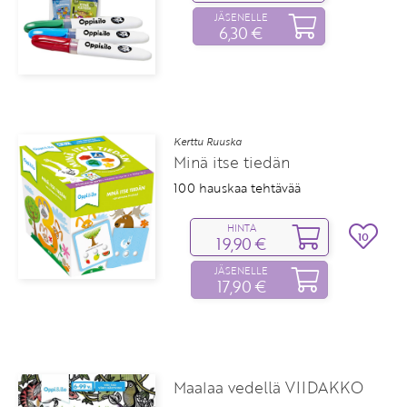
JÄSENELLE
6,30 €
Kerttu Ruuska
Minä itse tiedän
100 hauskaa tehtävää
HINTA
10
19,90 €
JÄSENELLE
17,90 €
Maalaa vedellä VIIDAKKO