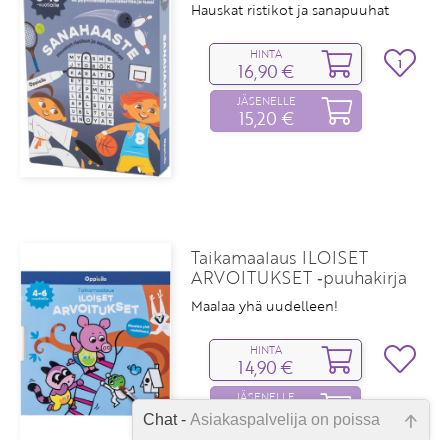
Hauskat ristikot ja sanapuuhat
HINTA
1
16,90 €
JÄSENELLE
15,20 €
Taikamaalaus ILOISET
ARVOITUKSET ‑puuhakirja
Maalaa yhä uudelleen!
HINTA
14,90 €
JÄSENELLE
13,40 €
Chat -
Asiakaspalvelija on poissa