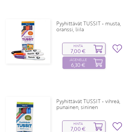
Pyyhittävät TUSSIT ‑ musta,
oranssi, liila
HINTA
1
7,00 €
JÄSENELLE
6,30 €
Pyyhittävät TUSSIT ‑ vihreä,
punainen, sininen
HINTA
7,00 €