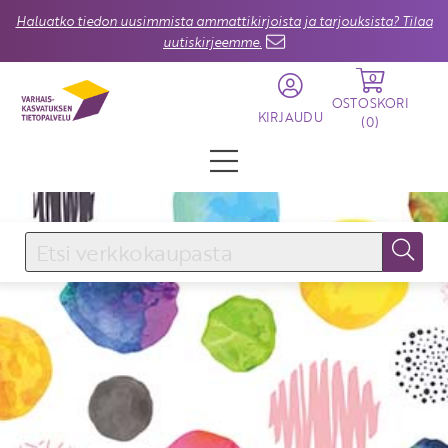
Haluatko tiedon uusimmista ammattikirjoista ja tarjouksista? Tilaa
uutiskirjeemme.
0
OSTOSKORI
KIRJAUDU
(
0
)
KIRJAUDU SISÄÄN
Käyttäjätunnus
Salasana
Unohtuiko salasana?