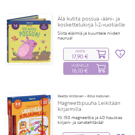
Älä kutita possua ‑ääni‑ ja
koskettelukirja 1‑2‑vuotiaille
Silitä eläimiä ja kuuntele niiden
naurua!
HINTA
5
17,90 €
JÄSENELLE
16,10 €
Reetta Wirtanen – Ritva Ketonen
Magneettipuuha Leikitään
kirjaimilla
Yli 150 magneettia ja 40 hauskaa
kirjain‑ ja sanatehtävää!