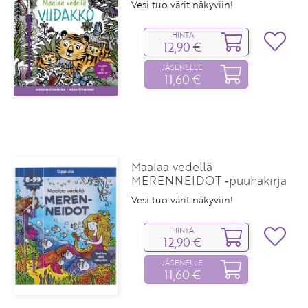
Vesi tuo värit näkyviin!
HINTA
12,90 €
JÄSENELLE
11,60 €
Maalaa vedellä
MERENNEIDOT ‑puuhakirja
Vesi tuo värit näkyviin!
HINTA
12,90 €
JÄSENELLE
11,60 €