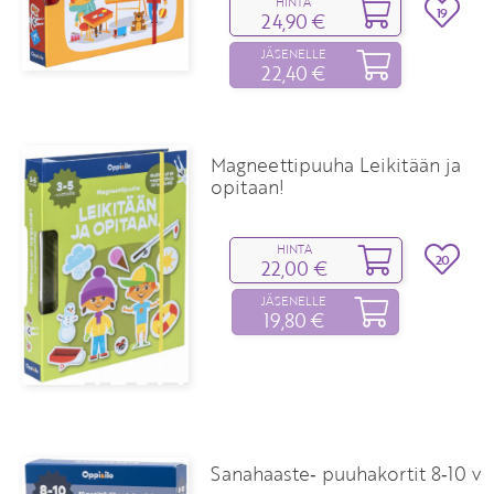
HINTA
19
24,90 €
JÄSENELLE
22,40 €
Magneettipuuha Leikitään ja
opitaan!
HINTA
20
22,00 €
JÄSENELLE
19,80 €
Sanahaaste‑ puuhakortit 8‑10 v