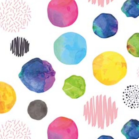
KIRJAUDU SISÄÄN
Etkö ole vielä Varhaiskasvatuksen Tietopalvelun
jäsen?
Liity tästä!