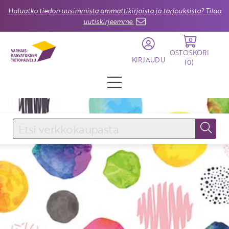
Haluatko tiedon uusimmista ammattikirjoista ja tarjouksista? Tilaa
uutiskirjeemme.
0
OSTOSKORI
KIRJAUDU
(
0
)
KIRJAUDU SISÄÄN
Käyttäjätunnus
Salasana
Unohtuiko salasana?