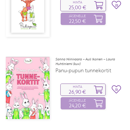
HINTA
22
25,00 €
JÄSENELLE
22,50 €
Sanna Niinivaara – Auli Ikonen – Laura
Huhtiniemi (kuv.)
Panu‑pupun tunnekortit
HINTA
13
26,90 €
JÄSENELLE
24,20 €