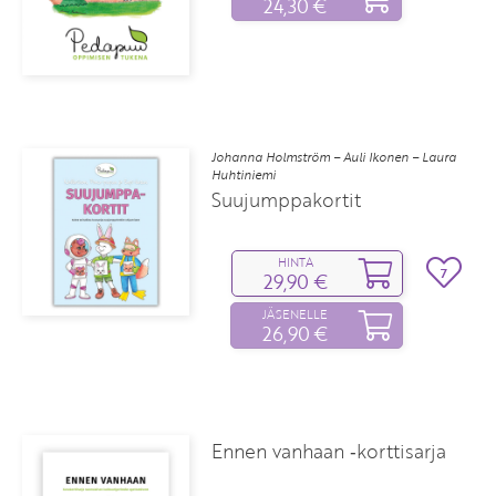
24,30 €
Johanna Holmström – Auli Ikonen – Laura
Huhtiniemi
Suujumppakortit
HINTA
7
29,90 €
JÄSENELLE
26,90 €
Ennen vanhaan ‑korttisarja