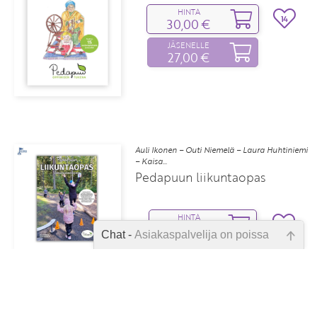
HINTA
14
30,00 €
JÄSENELLE
27,00 €
Auli Ikonen – Outi Niemelä – Laura Huhtiniemi
– Kaisa...
Pedapuun liikuntaopas
HINTA
7
33,90 €
Chat -
Asiakaspalvelija on poissa
JÄSENELLE
30,50 €
Emme ole juuri nyt paikalla, lähetä
kysymyksesi meille sähköpostitse,
niin vastaamme sinulle
mahdollisimman pian.