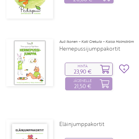
Auli Ikonen – Kati Grekula – Kaisa Holmström
Hernepussijumppakortit
HINTA
4
23,90 €
JÄSENELLE
21,50 €
Eläinjumppakortit