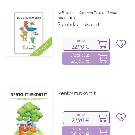
Auli Ikonen – Susanna Takalo – Laura
Huhtiniemi
Satuliikuntakortit
HINTA
10
22,90 €
JÄSENELLE
20,60 €
Rentoutuskortit
HINTA
26
22,90 €
JÄSENELLE
20,60 €