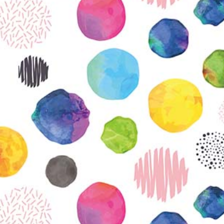
KIRJAUDU SISÄÄN
Etkö ole vielä Varhaiskasvatuksen Tietopalvelun
jäsen?
Liity tästä!