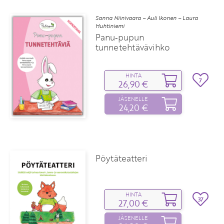
Sanna Niinivaara – Auli Ikonen – Laura
Huhtiniemi
Panu‑pupun
tunnetehtävävihko
HINTA
7
26,90 €
JÄSENELLE
24,20 €
Pöytäteatteri
HINTA
37
27,00 €
JÄSENELLE