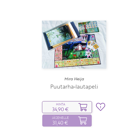
Mira Heija
Puutarha‑lautapeli
HINTA
1
34,90 €
JÄSENELLE
31,40 €