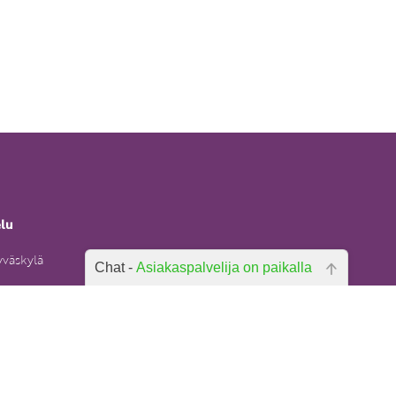
elu
yväskylä
Chat -
Asiakaspalvelija on paikalla
Hei, miten voin auttaa? Kirjoita
6)
kysymyksesi alla olevaan laatikkoon
ja paina lähetä.
uksentietopa