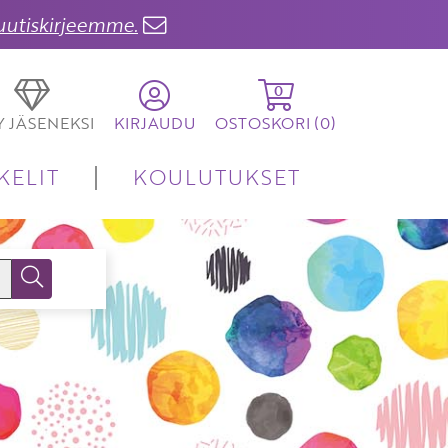
 uutiskirjeemme.
0
TY JÄSENEKSI
KIRJAUDU
OSTOSKORI (
0
)
KELIT
KOULUTUKSET