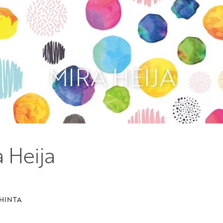
Etkö ole vielä Varhaiskas
jäsen?
Liity tästä!
MIRA HEIJA
 Heija
HINTA