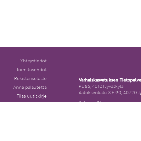
Yhteystiedot
Toimitusehdot
Rekisteriseloste
Varhaiskasvatuksen Tietopalv
PL 86, 40101 Jyväskylä
Anna palautetta
Aatoksenkatu 8 E 90, 40720 J
Tilaa uutiskirje
Soita meille:
Peruutuslomake
014 337 0050 (arkisin klo 9–1
Heitä viesti:
asiakaspalvelu@varhaiskasvat
lvelu.fi