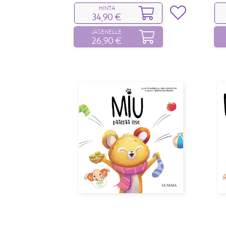
HINTA
34,90 €
JÄSENELLE
26,90 €