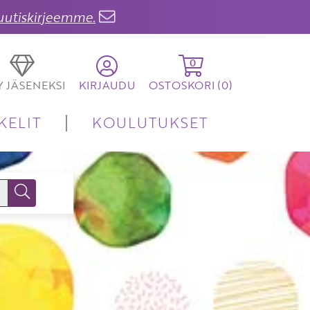
 uutiskirjeemme.
0
TY JÄSENEKSI
KIRJAUDU
OSTOSKORI (
0
)
KELIT
KOULUTUKSET