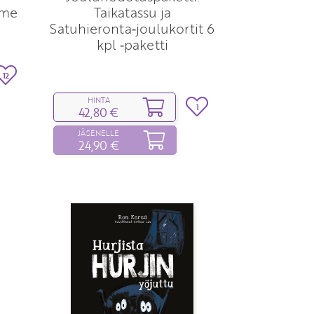
hme
Taikatassu ja
Satuhieronta‑joulukortit 6
kpl ‑paketti
12
HINTA
1
42,80 €
JÄSENELLE
24,90 €