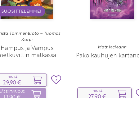
SUOSITTELEMME!
rista Tammenluoto – Tuomas
Korpi
Hampus ja Vampus
Matt McMann
metkuviltin matkassa
Pako kauhujen kartan
HINTA
7
29,90 €
HINTA
JÄSENTARJOUS
27,90 €
13,90 €
a voimassa 31.8.2026 asti
JÄSENELLE
23,70 €
maali jäsenhinta 19,40 €