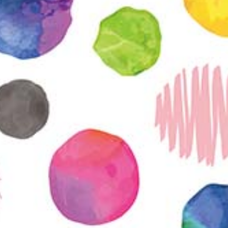
Etkö ole vielä Varhaiskas
jäsen?
Liity tästä!