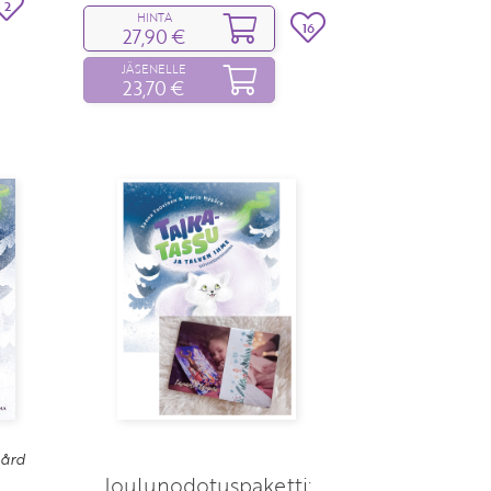
2
HINTA
16
27,90 €
JÄSENELLE
23,70 €
ård
Joulunodotuspaketti: