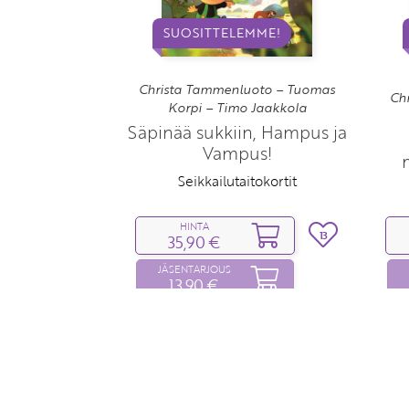
SUOSITTELEMME!
Christa Tammenluoto – Tuomas
Ch
Korpi – Timo Jaakkola
Säpinää sukkiin, Hampus ja
Vampus!
Seikkailutaitokortit
HINTA
13
35,90 €
JÄSENTARJOUS
13,90 €
Hinta voimassa 31.8.2026 asti
Hint
Normaali jäsenhinta 23,30 €
Nor