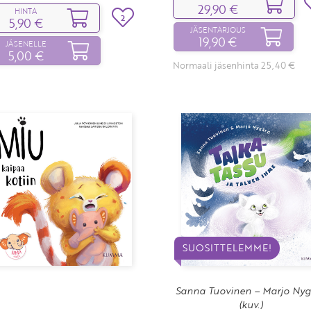
29,90 €
HINTA
2
5,90 €
JÄSENTARJOUS
19,90 €
JÄSENELLE
5,00 €
Normaali jäsenhinta 25,40 €
SUOSITTELEMME!
Sanna Tuovinen – Marjo Nyg
(kuv.)