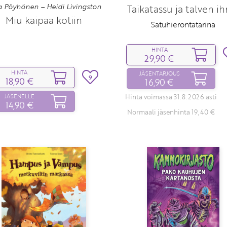
ia Pöyhönen – Heidi Livingston
Taikatassu ja talven i
Miu kaipaa kotiin
Satuhierontatarina
HINTA
29,90 €
HINTA
JÄSENTARJOUS
9
18,90 €
16,90 €
JÄSENELLE
Hinta voimassa 31.8.2026 asti
14,90 €
Normaali jäsenhinta 19,40 €