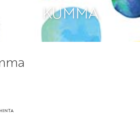
KUMMA
mma
HINTA