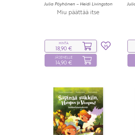
Julia Pöyhönen – Heidi Livingston
Jul
Miu päättää itse
HINTA
35
18,90 €
JÄSENELLE
14,90 €