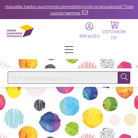
Haluatko tiedon uusimmista ammattikirjoista ja tarjouksista? Tilaa
uutiskirjeemme.
0
OSTOSKORI
KIRJAUDU
(
0
)
KIRJAUDU SISÄÄN
Käyttäjätunnus
Salasana
Unohtuiko salasana?