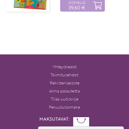
JÄSENELLE
39,60 €
Yhteystiedot
Toimitusehdot
Rekisteriseloste
Anna palautetta
Tilaa uutiskirje
Peruutuslomake