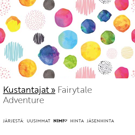
KIRJAUDU SISÄÄN
Etkö ole vielä Varhaiskasvatuksen Tietopalvelun
jäsen?
Liity tästä!
Kustantajat »
Fairytale
Adventure
JÄRJESTÄ:
UUSIMMAT
NIMI
HINTA
JÄSENHINTA