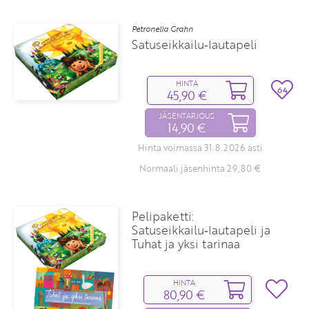
Petronella Grahn
Satuseikkailu‑lautapeli
HINTA
64
45,90 €
JÄSENTARJOUS
14,90 €
Hinta voimassa 31.8.2026 asti
Normaali jäsenhinta 29,80 €
Pelipaketti:
Satuseikkailu‑lautapeli ja
Tuhat ja yksi tarinaa
HINTA
80,90 €