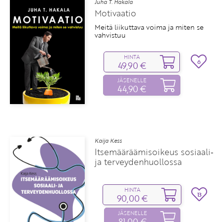
Juha T. Hakala
Motivaatio
Meitä liikuttava voima ja miten se
vahvistuu
HINTA
6
49,90 €
JÄSENELLE
44,90 €
Kaija Kess
Itsemääräämisoikeus sosiaali‑
ja terveydenhuollossa
HINTA
13
90,00 €
JÄSENELLE
81,00 €