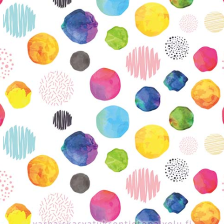
KIRJAUDU SISÄÄN
Etkö ole vielä Varhaiskasvatuksen Tietopalvelun
jäsen?
Liity tästä!