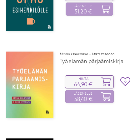
JÄSENELLE
51,20 €
Minna Oulasmaa – Mika Pesonen
Työelämän pärjäämiskirja
HINTA
9
64,90 €
JÄSENELLE
58,40 €