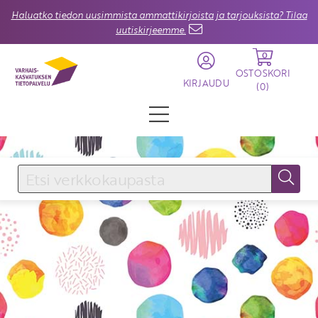
Haluatko tiedon uusimmista ammattikirjoista ja tarjouksista? Tilaa
uutiskirjeemme.
0
OSTOSKORI
KIRJAUDU
(
0
)
KIRJAUDU SISÄÄN
Käyttäjätunnus
Salasana
Unohtuiko salasana?