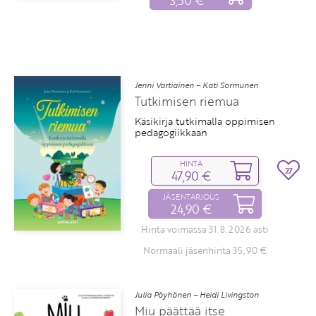
3,50 €
Jenni Vartiainen – Kati Sormunen
Tutkimisen riemua
Käsikirja tutkimalla oppimisen
pedagogiikkaan
HINTA
27
47,90 €
JÄSENTARJOUS
24,90 €
Hinta voimassa 31.8.2026 asti
Normaali jäsenhinta 35,90 €
Julia Pöyhönen – Heidi Livingston
Miu päättää itse