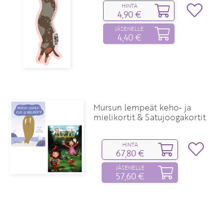
HINTA
4,90 €
JÄSENELLE
4,40 €
Mursun lempeät keho‑ ja
mielikortit & Satujoogakortit
HINTA
67,80 €
JÄSENELLE
57,60 €