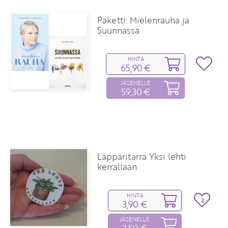
Paketti: Mielenrauha ja
Suunnassa
HINTA
65,90 €
JÄSENELLE
59,30 €
Läppäritarra Yksi lehti
kerrallaan
HINTA
2
3,90 €
JÄSENELLE