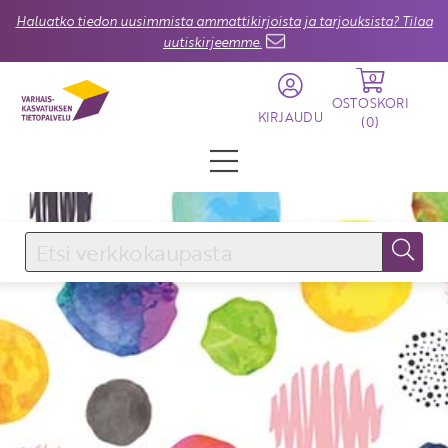
Haluatko tiedon uusimmista ammattikirjoista ja tarjouksista? Tilaa
uutiskirjeemme.
0
OSTOSKORI
KIRJAUDU
(
0
)
KIRJAUDU SISÄÄN
Käyttäjätunnus
Salasana
Unohtuiko salasana?