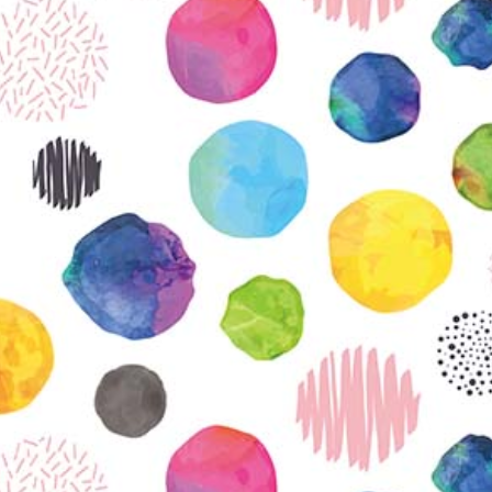
KIRJAUDU SISÄÄN
Etkö ole vielä Varhaiskasvatuksen Tietopalvelun
jäsen?
Liity tästä!