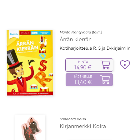
Marita Mäntyvaara (toim.)
Ärrän kierrän
Kotiharjoittelua R, S ja D‑kirjaimiin
HINTA
8
14,90 €
JÄSENELLE
13,40 €
Sandberg Kaisu
Kirjanmerkki Koira