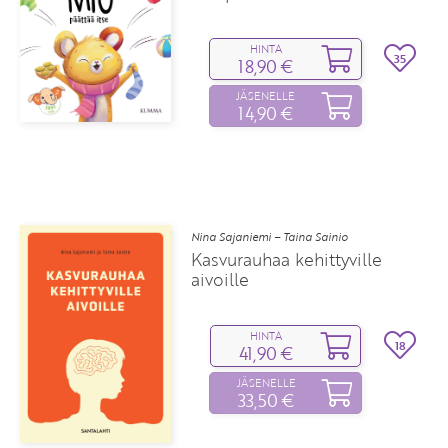
HINTA
35
18,90 €
JÄSENELLE
14,90 €
Nina Sajaniemi – Taina Sainio
Kasvurauhaa kehittyville
aivoille
HINTA
18
41,90 €
JÄSENELLE
33,50 €