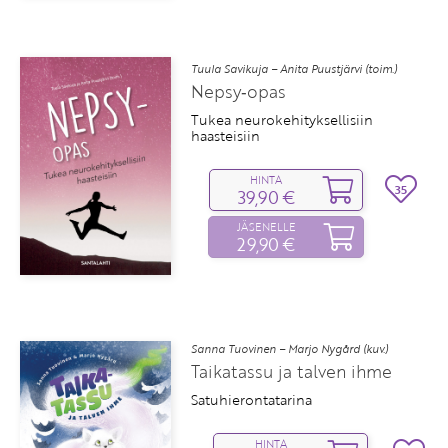
Tuula Savikuja – Anita Puustjärvi (toim.)
Nepsy‑opas
Tukea neurokehityksellisiin
haasteisiin
HINTA
35
39,90 €
JÄSENELLE
29,90 €
Sanna Tuovinen – Marjo Nygård (kuv.)
Taikatassu ja talven ihme
Satuhierontatarina
HINTA