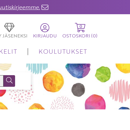
 uutiskirjeemme.
0
TY JÄSENEKSI
KIRJAUDU
OSTOSKORI (
0
)
KELIT
KOULUTUKSET