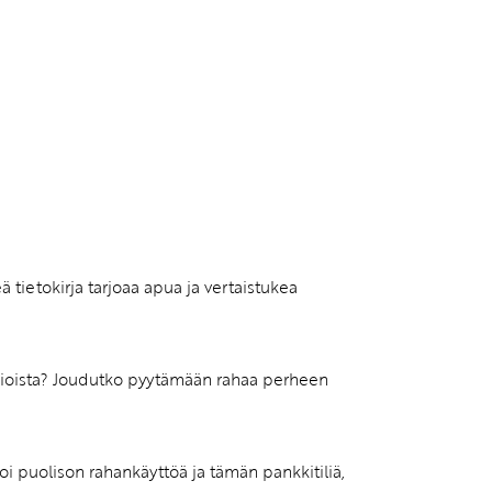
vatuksen Tietopalvelun
ä tietokirja tarjoaa apua ja vertaistukea
asioista? Joudutko pyytämään rahaa perheen
oi puolison rahankäyttöä ja tämän pankkitiliä,