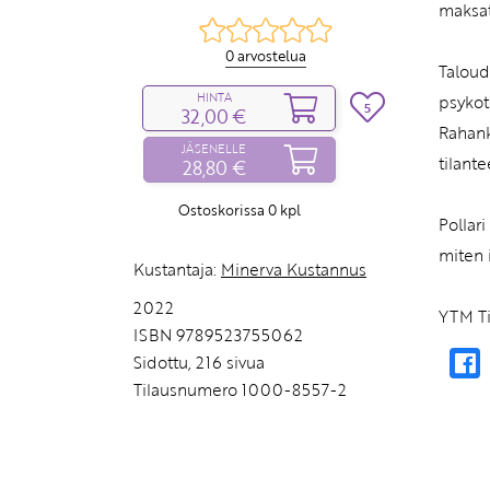
maksat
0 arvostelua
Taloud
HINTA
psykote
5
32,00 €
Rahank
JÄSENELLE
tilant
28,80 €
Ostoskorissa
0
kpl
Pollari
miten 
Kustantaja:
Minerva Kustannus
2022
YTM Ti
ISBN 9789523755062
Sidottu, 216 sivua
Tilausnumero 1000-8557-2