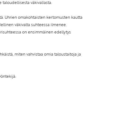
taloudellisesta väkivallasta.
istä. Uhrien omakohtaisten kertomusten kautta
oudellinen väkivalta suhteessa ilmenee.
parisuhteessa on ensimmäinen edellytys
ehkäistä, miten vahvistaa omia taloustaitoja ja
öntekijä.