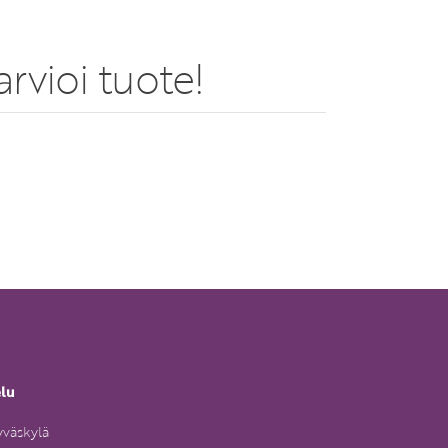
rvioi tuote!
elu
yväskylä