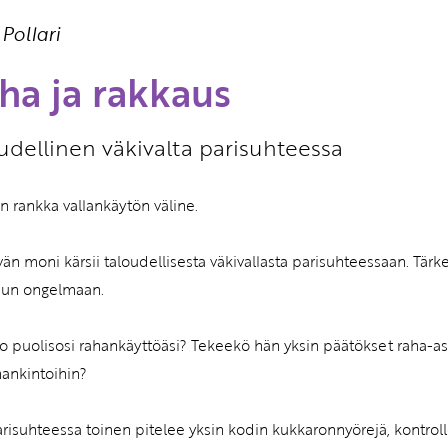
 Pollari
Etkö ole vielä Varhaiskas
jäsen?
ha ja rakkaus
Liity tästä!
udellinen väkivalta parisuhteessa
n rankka vallankäytön väline.
ävän moni kärsii taloudellisesta väkivallasta parisuhteessaan. Tärke
uun ongelmaan.
ko puolisosi rahankäyttöäsi? Tekeekö hän yksin päätökset raha-
ankintoihin?
risuhteessa toinen pitelee yksin kodin kukkaronnyörejä, kontroll