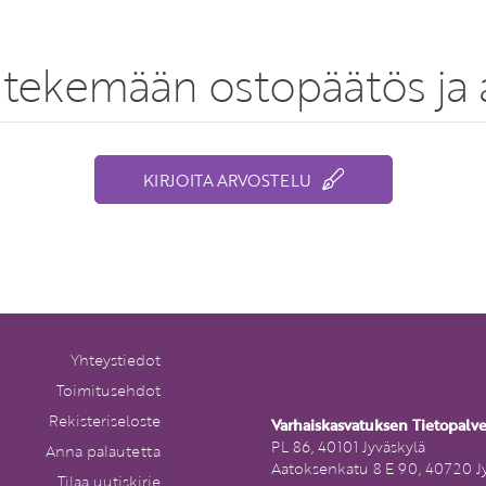
tekemään ostopäätös ja a
KIRJOITA ARVOSTELU
Yhteystiedot
Toimitusehdot
Rekisteriseloste
Varhaiskasvatuksen Tietopalv
PL 86, 40101 Jyväskylä
Anna palautetta
Aatoksenkatu 8 E 90, 40720 J
Tilaa uutiskirje