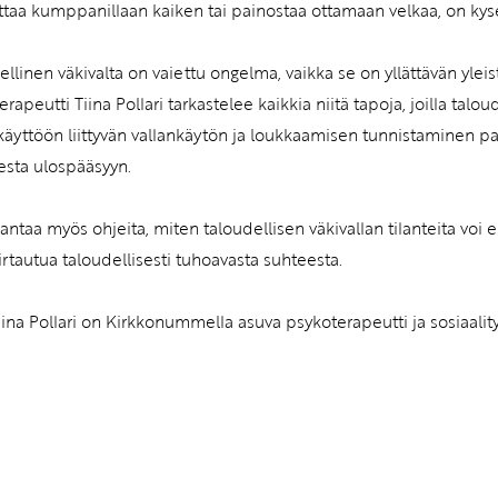
taa kumppanillaan kaiken tai painostaa ottamaan velkaa, on kyse 
ellinen väkivalta on vaiettu ongelma, vaikka se on yllättävän yle
rapeutti Tiina Pollari tarkastelee kaikkia niitä tapoja, joilla tal
äyttöön liittyvän vallankäytön ja loukkaamisen tunnistaminen 
eesta ulospääsyyn.
 antaa myös ohjeita, miten taloudellisen väkivallan tilanteita voi 
irtautua taloudellisesti tuhoavasta suhteesta.
ina Pollari on Kirkkonummella asuva psykoterapeutti ja sosiaality