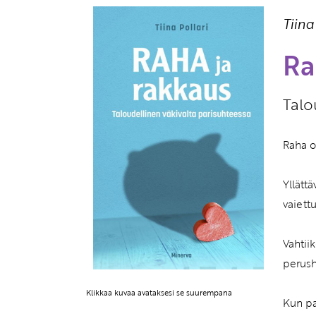
Tiina
Ra
Talo
Raha o
Yllätt
vaiett
Vahtii
perush
Klikkaa kuvaa avataksesi se suurempana
Kun pa