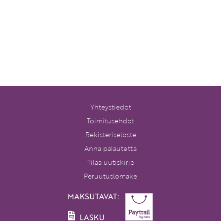
Yhteystiedot
Toimitusehdot
Rekisteriseloste
Anna palautetta
Tilaa uutiskirje
Peruutuslomake