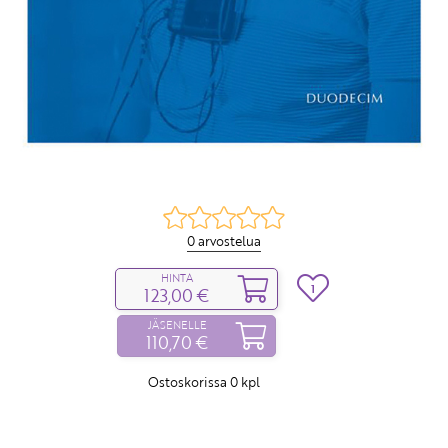
0 arvostelua
HINTA
1
123,00 €
JÄSENELLE
110,70 €
Ostoskorissa
0
kpl