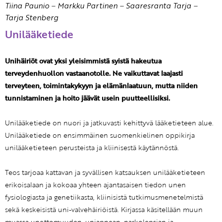
Tiina Paunio
–
Markku Partinen
–
Saaresranta Tarja
–
Tarja Stenberg
Unilääketiede
Unihäiriöt ovat yksi yleisimmistä syistä hakeutua
terveydenhuollon vastaanotolle. Ne vaikuttavat laajasti
terveyteen, toimintakykyyn ja elämänlaatuun, mutta niiden
tunnistaminen ja hoito jäävät usein puutteellisiksi.
Unilääketiede on nuori ja jatkuvasti kehittyvä lääketieteen alue.
Unilääketiede on ensimmäinen suomenkielinen oppikirja
unilääketieteen perusteista ja kliinisestä käytännöstä.
Teos tarjoaa kattavan ja syvällisen katsauksen unilääketieteen
erikoisalaan ja kokoaa yhteen ajantasaisen tiedon unen
fysiologiasta ja genetiikasta, kliinisistä tutkimusmenetelmistä
sekä keskeisistä uni-valvehäiriöistä. Kirjassa käsitellään muun
muassa unettomuuden, uniapnean, narkolepsian ja