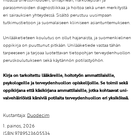
parasomnioiden diagnostiikkaa ja hoitoa sekä unen merkitystä
eri sairauksien yhteydessä. Sisältö perustuu uusimpaan
tutkimustietoon ja suomalaiseen kliiniseen asiantuntemukseen.
Unilääketieteen koulutus on ollut hajanaista, ja suomenkielinen
oppikirja on puuttunut pitkään. Unilääketiede vastaa tähän
tarpeeseen ja tarjoaa luotettavan tietopohjan terveydenhuollon
peruskoulutukseen sekä käytännön potilastyöhön.
Kirja on tarkoitettu lääkäreille, hoitotyön ammattilaisille,
psykologeille ja terveydenhuollon opiskelijoille. Se toimii sekä
oppikirjana että käsikirjana ammattilaisille, jotka kohtaavat uni-
valvehäiriöistä kärsiviä potilaita terveydenhuollon eri yksiköissä.
Kustantaja:
Duodecim
1. painos, 2026
ISBN 9789523605534