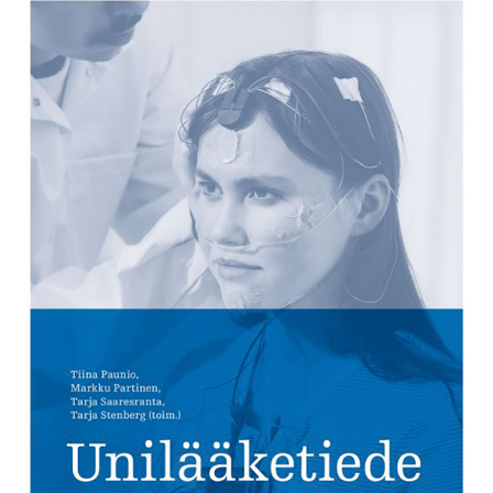
KIRJAUDU SISÄÄN
Etkö ole vielä Varhaiskasvatuksen Tietopalvelun
jäsen?
Liity tästä!