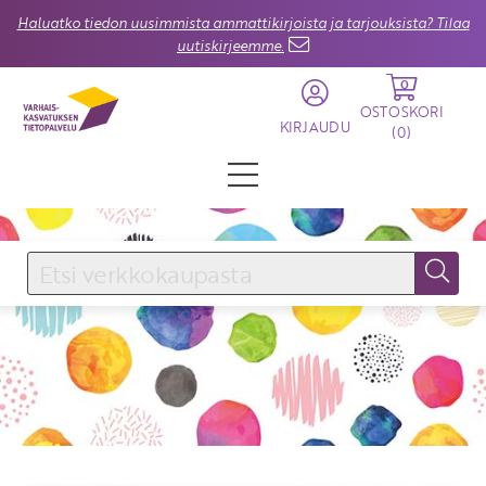
Haluatko tiedon uusimmista ammattikirjoista ja tarjouksista? Tilaa
uutiskirjeemme.
0
OSTOSKORI
KIRJAUDU
(
0
)
KIRJAUDU SISÄÄN
Käyttäjätunnus
Salasana
Unohtuiko salasana?