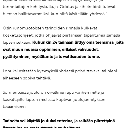
tunnetaitojen kehityskulkuja. Odotus ja kihelmöinti tulevat
hieman hallittavammiksi, kun niitä käsitellään yhdessä.”
Osin runomuotoisten tarinoiden rinnalla kulkevat
kosketusohjeet, jotka ohjaavat piirtämään tapahtumia samalla
lapsen selkään.
Kuhunkin 24 tarinaan liittyy oma teemansa, joita
ovat muun muassa oppiminen, erilaiset vahvuudet,
pysähtyminen, myötätunto ja turvallisuuden tunne.
Lopuksi esitetään kysymyksiä yhdessä pohdittavaksi tai pieni
aiheeseen sopiva tehtävä.
Sormenpäissä joulu on oivallinen apu vanhemmille ja
kasvattajille lapsen mielessä kuplivan joulujännityksen
tasaamiseen.
Tarinoita voi käyttää joulukalenterina, ja selkään piirrettyinä
iltasatuina ne rentouttavat ja rauhoittavat.