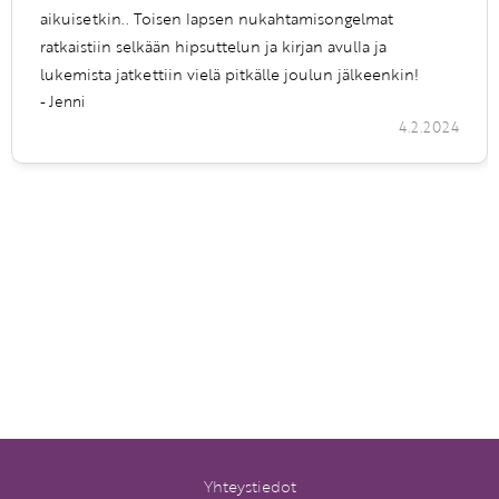
aikuisetkin.. Toisen lapsen nukahtamisongelmat
ratkaistiin selkään hipsuttelun ja kirjan avulla ja
lukemista jatkettiin vielä pitkälle joulun jälkeenkin!
- Jenni
4.2.2024
Yhteystiedot