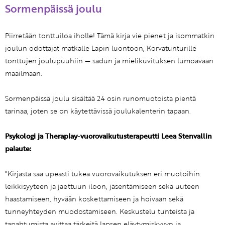
Sormenpäissä joulu
Piirretään tonttuiloa iholle! Tämä kirja vie pienet ja isommatkin
joulun odottajat matkalle Lapin luontoon, Korvatunturille
tonttujen joulupuuhiin — sadun ja mielikuvituksen lumoavaan
maailmaan.
Sormenpäissä joulu sisältää 24 osin runomuotoista pientä
tarinaa, joten se on käytettävissä joulukalenterin tapaan.
Psykologi ja Theraplay-vuorovaikutusterapeutti Leea Stenvallin
palaute:
”Kirjasta saa upeasti tukea vuorovaikutuksen eri muotoihin:
leikkisyyteen ja jaettuun iloon, jäsentämiseen sekä uuteen
haastamiseen, hyvään koskettamiseen ja hoivaan sekä
tunneyhteyden muodostamiseen. Keskustelu tunteista ja
tapahtumista avittaa tärkeitä lapsen eläytymiskyvyn ja