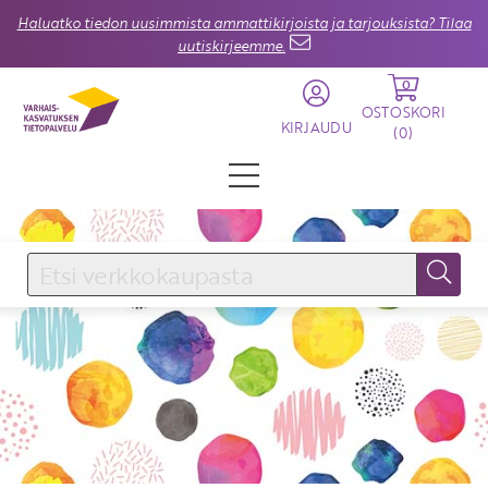
Haluatko tiedon uusimmista ammattikirjoista ja tarjouksista? Tilaa
uutiskirjeemme.
0
OSTOSKORI
KIRJAUDU
(
0
)
KIRJAUDU SISÄÄN
Käyttäjätunnus
Salasana
Unohtuiko salasana?