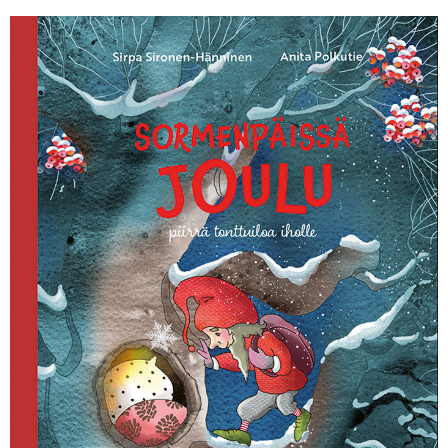
KIRJAUDU SISÄÄN
Etkö ole vielä Varhaiskasvatuksen Tietopalvelun
jäsen?
Liity tästä!