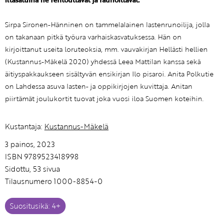
Sirpa Sironen-Hänninen on tammelalainen lastenrunoilija, jolla
on takanaan pitkä työura varhaiskasvatuksessa. Hän on
kirjoittanut useita loruteoksia, mm. vauvakirjan Hellästi hellien
(Kustannus-Mäkelä 2020) yhdessä Leea Mattilan kanssa sekä
äitiyspakkaukseen sisältyvän ensikirjan Ilo pisaroi. Anita Polkutie
on Lahdessa asuva lasten- ja oppikirjojen kuvittaja. Anitan
piirtämät joulukortit tuovat joka vuosi iloa Suomen koteihin.
Kustantaja:
Kustannus-Mäkelä
3 painos, 2023
ISBN 9789523418998
Sidottu, 53 sivua
Tilausnumero 1000-8854-0
Suositusikä: 4+