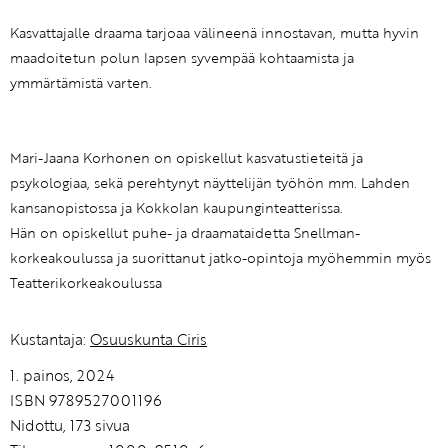
Kasvattajalle draama tarjoaa välineenä innostavan, mutta hyvin
maadoitetun polun lapsen syvempää kohtaamista ja
ymmärtämistä varten.
Mari-Jaana Korhonen on opiskellut kasvatustieteitä ja
psykologiaa, sekä perehtynyt näyttelijän työhön mm. Lahden
kansanopistossa ja Kokkolan kaupunginteatterissa.
Hän on opiskellut puhe- ja draamataidetta Snellman-
korkeakoulussa ja suorittanut jatko-opintoja myöhemmin myös
Teatterikorkeakoulussa
Kustantaja:
Osuuskunta Ciris
1. painos, 2024
ISBN 9789527001196
Nidottu, 173 sivua