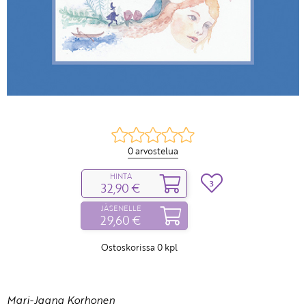
0 arvostelua
HINTA
3
32,90 €
JÄSENELLE
29,60 €
Ostoskorissa
0
kpl
Mari-Jaana Korhonen