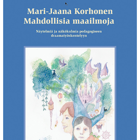
KIRJAUDU SISÄÄN
Etkö ole vielä Varhaiskasvatuksen Tietopalvelun
jäsen?
Liity tästä!