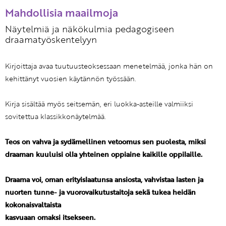
Mahdollisia maailmoja
Näytelmiä ja näkökulmia pedagogiseen
draamatyöskentelyyn
Kirjoittaja avaa tuutuusteoksessaan menetelmää, jonka hän on
kehittänyt vuosien käytännön työssään.
Kirja sisältää myös seitsemän, eri luokka-asteille valmiiksi
sovitettua klassikkonäytelmää.
Teos on vahva ja sydämellinen vetoomus sen puolesta, miksi
draaman kuuluisi olla yhteinen oppiaine kaikille oppilaille.
Draama voi, oman erityislaatunsa ansiosta, vahvistaa lasten ja
nuorten tunne- ja vuorovaikutustaitoja sekä tukea heidän
kokonaisvaltaista
kasvuaan omaksi itsekseen.