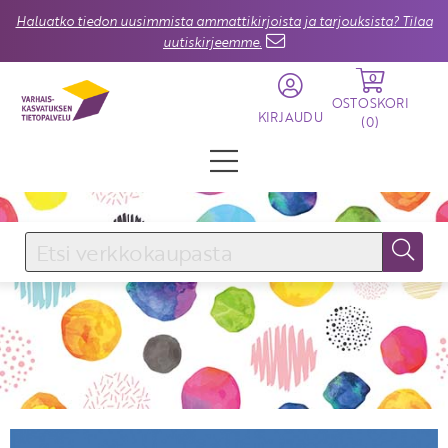
Haluatko tiedon uusimmista ammattikirjoista ja tarjouksista? Tilaa
uutiskirjeemme.
0
OSTOSKORI
KIRJAUDU
(
0
)
KIRJAUDU SISÄÄN
Käyttäjätunnus
Salasana
Unohtuiko salasana?