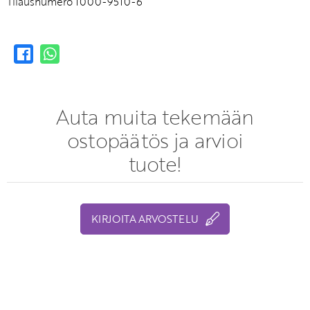
Tilausnumero 1000-9510-6
Auta muita tekemään
ostopäätös ja arvioi
tuote!
KIRJOITA ARVOSTELU