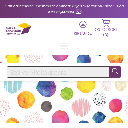
Haluatko tiedon uusimmista ammattikirjoista ja tarjouksista? Tilaa
uutiskirjeemme.
0
OSTOSKORI
KIRJAUDU
(
0
)
KIRJAUDU SISÄÄN
Käyttäjätunnus
Salasana
Unohtuiko salasana?