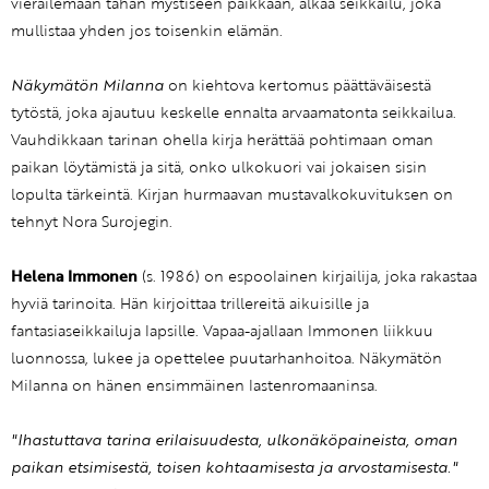
vierailemaan tähän mystiseen paikkaan, alkaa seikkailu, joka
mullistaa yhden jos toisenkin elämän.
Näkymätön Milanna
on kiehtova kertomus päättäväisestä
tytöstä, joka ajautuu keskelle ennalta arvaamatonta seikkailua.
Vauhdikkaan tarinan ohella kirja herättää pohtimaan oman
paikan löytämistä ja sitä, onko ulkokuori vai jokaisen sisin
lopulta tärkeintä. Kirjan hurmaavan mustavalkokuvituksen on
tehnyt Nora Surojegin.
Helena Immonen
(s. 1986) on espoolainen kirjailija, joka rakastaa
hyviä tarinoita. Hän kirjoittaa trillereitä aikuisille ja
fantasiaseikkailuja lapsille. Vapaa-ajallaan Immonen liikkuu
luonnossa, lukee ja opettelee puutarhanhoitoa. Näkymätön
Milanna on hänen ensimmäinen lastenromaaninsa.
"Ihastuttava tarina erilaisuudesta, ulkonäköpaineista, oman
paikan etsimisestä, toisen kohtaamisesta ja arvostamisesta."