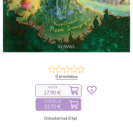
0 arvostelua
HINTA
11
27,90 €
JÄSENELLE
23,70 €
Ostoskorissa
0
kpl