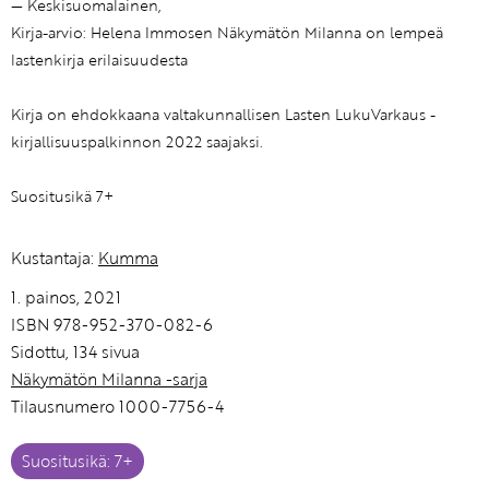
— Keskisuomalainen,
Kirja-arvio: Helena Immosen Näkymätön Milanna on lempeä
lastenkirja erilaisuudesta
Kirja on ehdokkaana valtakunnallisen Lasten LukuVarkaus -
kirjallisuuspalkinnon 2022 saajaksi.
Suositusikä 7+
Kustantaja:
Kumma
1. painos, 2021
ISBN 978-952-370-082-6
Sidottu, 134 sivua
Näkymätön Milanna -sarja
Tilausnumero 1000-7756-4
Suositusikä: 7+