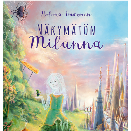
KIRJAUDU SISÄÄN
Etkö ole vielä Varhaiskasvatuksen Tietopalvelun
jäsen?
Liity tästä!