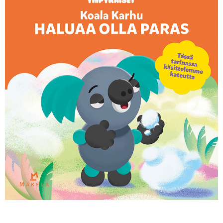
KIRJAUDU SISÄÄN
Etkö ole vielä Varhaiskasvatuksen Tietopalvelun
jäsen?
Liity tästä!