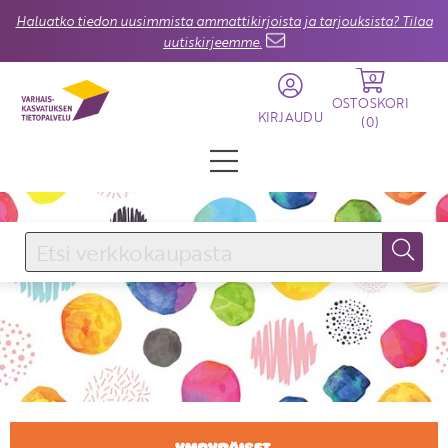
Haluatko tiedon uusimmista ammattikirjoista ja tarjouksista? Tilaa
uutiskirjeemme.
0
OSTOSKORI
KIRJAUDU
(
0
)
KIRJAUDU SISÄÄN
Käyttäjätunnus
Salasana
Unohtuiko salasana?