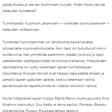
jäytää Koalaa ja saa sen toimimaan kurjasti. Miten Koala selviää
kateuden tunteesta?
Tunnetaidot: huomion jakaminen — virheiden tunnustaminen —
kateuden voittaminen
Tunteiden tunnistaminen on lähtökohta kaikenlaiselle
sosiaaliselle vuorovaikutukselle. Kun lapsi on tutustunut omiin
tunteisiinsa, hän ymmärtää paremmin itseään ja toisia ja oppii
säätelemään käyttäytymistään erilaisissa tilanteissa. Ympyräisten
satumaailma on luotu tukemaan lapsen tunnetaitojen
harjoittelua. Kirjojen tarinat ovat helppo tapa päästä aiheen ja
samalla lapsen ajatusten äärelle, keskus-telemaan vaikka
päiväkotipäivän tapahtumista tai riidasta isosiskon kanssa.
Muita Ympyräiset-sarjan kirjoja: Räyhä Ravun kiukkupuuska, Kiva
Kirahvin kannustus, Sisu Kettu ei anna periksi, Pomppu Bansku
ylikierroksilla, Puspus Pusukala tahtoo leikkiin