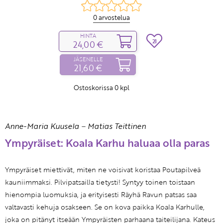
0 arvostelua
HINTA
21
24,00 €
JÄSENELLE
21,60 €
Ostoskorissa
0
kpl
Anne-Maria Kuusela
–
Matias Teittinen
Ympyräiset: Koala Karhu haluaa olla paras
Ympyräiset miettivät, miten ne voisivat koristaa Poutapilveä
kauniimmaksi. Pilvipatsailla tietysti! Syntyy toinen toistaan
hienompia luomuksia, ja erityisesti Räyhä Ravun patsas saa
valtavasti kehuja osakseen. Se on kova paikka Koala Karhulle,
joka on pitänyt itseään Ympyräisten parhaana taiteilijana. Kateus