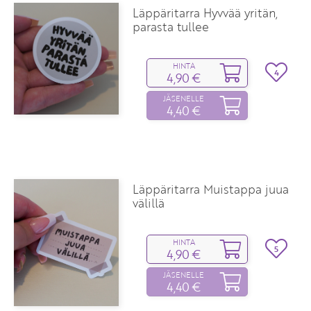
Läppäritarra Hyvvää yritän,
parasta tullee
HINTA
4
4,90 €
JÄSENELLE
4,40 €
Läppäritarra Muistappa juua
välillä
HINTA
5
4,90 €
JÄSENELLE
4,40 €