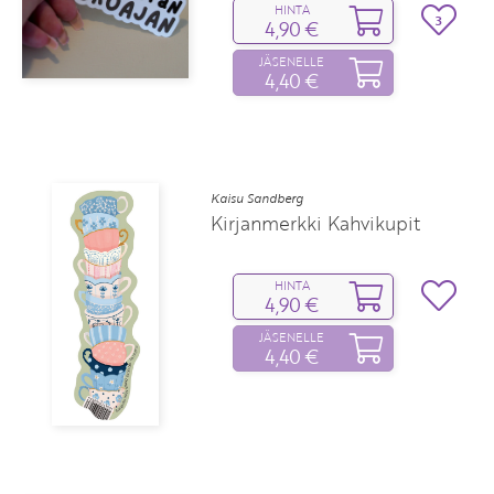
HINTA
3
4,90 €
JÄSENELLE
4,40 €
Kaisu Sandberg
Kirjanmerkki Kahvikupit
HINTA
4,90 €
JÄSENELLE
4,40 €