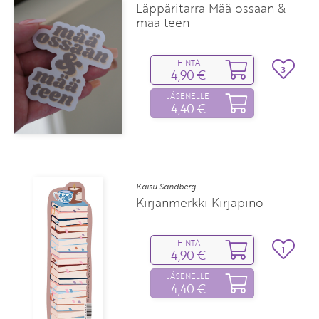
Läppäritarra Mää ossaan &
mää teen
HINTA
3
4,90 €
JÄSENELLE
4,40 €
Kaisu Sandberg
Kirjanmerkki Kirjapino
HINTA
1
4,90 €
JÄSENELLE
4,40 €