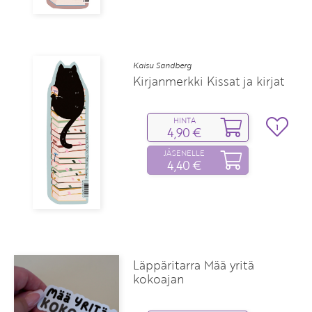
Kaisu Sandberg
Kirjanmerkki Kissat ja kirjat
HINTA
1
4,90 €
JÄSENELLE
4,40 €
Läppäritarra Mää yritä
kokoajan