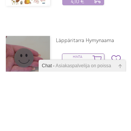
4,10 €
Läppäritarra Hymynaama
HINTA
1
3,90 €
Chat -
Asiakaspalvelija on poissa
JÄSENELLE
3,50 €
Emme ole juuri nyt paikalla, lähetä
kysymyksesi meille sähköpostitse,
niin vastaamme sinulle
mahdollisimman pian.
Läppäritarra Yksi lehti
Tarkista sähköpostiosoite!
kerrallaan