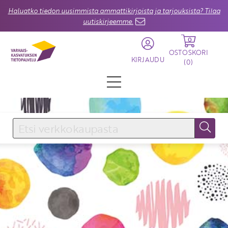
Haluatko tiedon uusimmista ammattikirjoista ja tarjouksista? Tilaa
uutiskirjeemme.
0
OSTOSKORI
KIRJAUDU
(
0
)
KIRJAUDU SISÄÄN
Käyttäjätunnus
Salasana
Unohtuiko salasana?