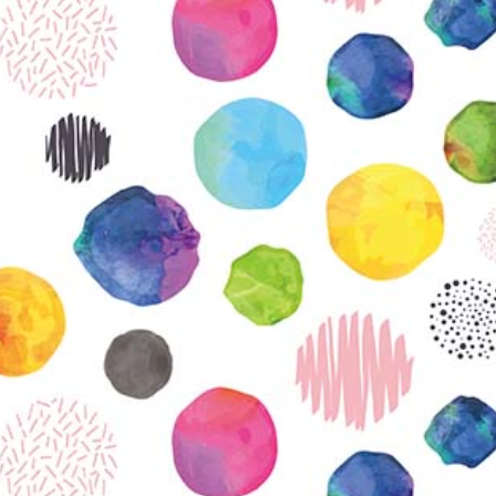
KIRJAUDU SISÄÄN
Etkö ole vielä Varhaiskasvatuksen Tietopalvelun
jäsen?
Liity tästä!