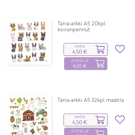
Tarra‑arkki A5 20kpl
koiranpennut
HINTA
4,50 €
JÄSENELLE
4,10 €
Tarra‑arkki A5 32kpl maatila
HINTA
4,50 €
JÄSENELLE